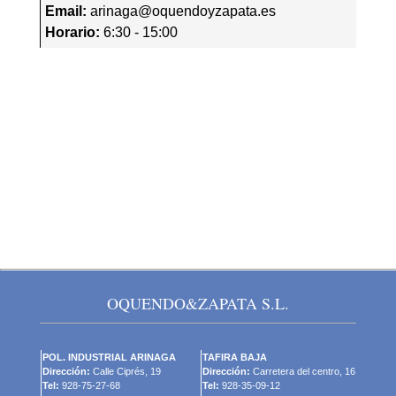
Email:
arinaga@oquendoyzapata.es
Horario:
6:30 - 15:00
OQUENDO&ZAPATA S.L.
POL. INDUSTRIAL ARINAGA
TAFIRA BAJA
Dirección:
Calle Ciprés, 19
Dirección:
Carretera del centro, 16
Tel:
928-75-27-68
Tel:
928-35-09-12