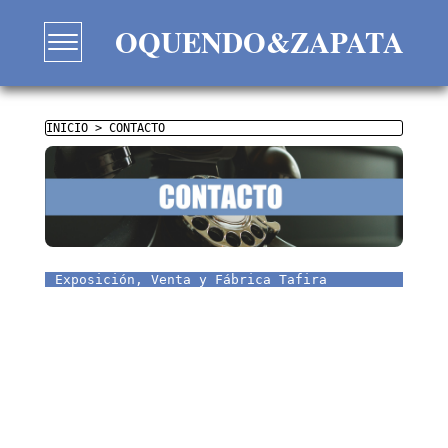
OQUENDO&ZAPATA
INICIO
>
CONTACTO
Exposición, Venta y Fábrica Tafira